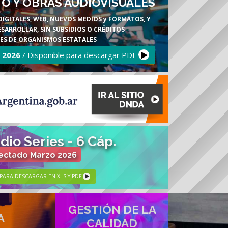
TO Y OBRAS AUDIOVISUALES
DIGITALES, WEB, NUEVOS MEDIOS y FORMATOS, Y
SARROLLAR, SIN SUBSIDIOS O CRÉDITOS
ES DE ORGANISMOS ESTATALES
 2026
/ Disponible para descargar PDF
io Series - 6 Cáp.
ectado Marzo 2026
PARA DESCARGAR EN XLS Y PDF
GESTIÓN DE LA
A
CALIDAD