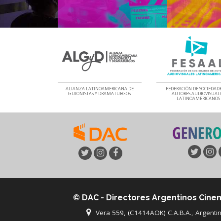
ALIANZA LATINOAMERICANA DE
FEDERACIÓN DE SOCIEDADE
GUIONISTAS Y DRAMATURGOS
AUTORES AUDIOVISUAL
LATINOAMERICANOS
© DAC - Directores Argentinos Cine
Vera 559, (C1414AOK) C.A.B.A., Argenti