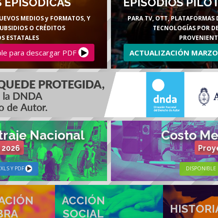
 EPISÓDICAS
EPISODIOS PILO
NUEVOS MEDIOS y FORMATOS, Y
PARA TV, OTT, PLATAFORMAS 
UBSIDIOS O CRÉDITOS
TECNOLOGÍAS POR DE
S ESTATALES
PROVENIENT
ble para descargar PDF
ACTUALIZACIÓN MARZO
raje Nacional
Costo Med
 2026
Proy
XLS Y PDF
DISPONIBLE 
ACIÓN
ACCIÓN
HISTORI
BRA
SOCIAL