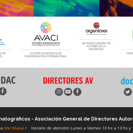
SOCIEDAD GENERAL DE
AUTORES DE LA
ARGENTINA
S DE
AUTORES AUDIOVISUALES
FOND
ES
CONFEDERACIÓN INTERNACIONAL
matográficos - Asociación General de Directores Autor
na
(Ver Mapa)
/
Horario de atención: Lunes a Viernes 10 hs a 13 hs y 