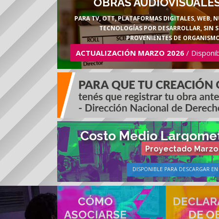
OBRAS AUDIOVISUALES
PARA TV, OTT, PLATAFORMAS DIGITALES, WEB, 
TECNOLOGÍAS POR DESARROLLAR, SIN S
PROVENIENTES DE ORGANISMO
ACTUALIZACIÓN MARZO 2026
/ Disponi
Costo Medio Largomet
Proyectado Marzo
DISPONIBLE PARA DESCARGAR EN 
CÓMO
DECLAR
ASOCIARSE
DE O