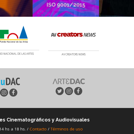
ISO 9001/2015
O NACIONAL DE LAS ARTES
AV CREATORS NEWS
es Cinematográficos y Audiovisuales
14 hs a 18 hs. /
Contacto
/
Términos de uso